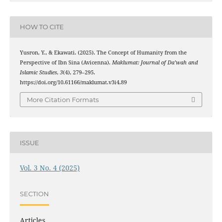
HOW TO CITE
Yusron, Y., & Ekawati. (2025). The Concept of Humanity from the
Perspective of Ibn Sina (Avicenna).
Maklumat: Journal of Da’wah and
Islamic Studies
,
3
(4), 279–295.
https://doi.org/10.61166/maklumat.v3i4.89
More Citation Formats
ISSUE
Vol. 3 No. 4 (2025)
SECTION
Articles