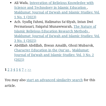
Ali Wafa,
Integration of Religious Knowledge with
Science and Technology in Islamic Education
,
Maklumat: Journal of Da'wah and Islamic Studies: Vol.
1 No. 1 (2023)
Ach. Syafiq Fahmi, Halimatus Sa’diyah, Intan Dwi
Permatasari, Faiqatul Munawwarah,
The Nature of
Islamic Religious Education Research Methods
,
Maklumat: Journal of Da'wah and Islamic Studies: Vol.
3 No. 1 (2025)
Abdillah Abdillah, Ihwan Amalih, Ghozi Mubarok,
Character Education in the Qur'an
,
Maklumat:
Journal of Da'wah and Islamic Studies: Vol. 3 No. 2
(2025)
1
2
3
4
5
6
7
>
>>
You may also
start an advanced similarity search
for this
article.