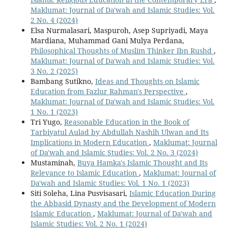
Maklumat: Journal of Da'wah and Islamic Studies: Vol.
2 No. 4 (2024)
Elsa Nurmalasari, Maspuroh, Asep Supriyadi, Maya
Mardiana, Muhammad Gani Mulya Perdana,
Philosophical Thoughts of Muslim Thinker Ibn Rushd
,
Maklumat: Journal of Da'wah and Islamic Studies: Vol.
3 No. 2 (2025)
Bambang Sutikno,
Ideas and Thoughts on Islamic
Education from Fazlur Rahman's Perspective
,
Maklumat: Journal of Da'wah and Islamic Studies: Vol.
1 No. 1 (2023)
Tri Yugo,
Reasonable Education in the Book of
Tarbiyatul Aulad by Abdullah Nashih Ulwan and Its
Implications in Modern Education
,
Maklumat: Journal
of Da'wah and Islamic Studies: Vol. 2 No. 3 (2024)
Mustaminah,
Buya Hamka's Islamic Thought and Its
Relevance to Islamic Education
,
Maklumat: Journal of
Da'wah and Islamic Studies: Vol. 1 No. 1 (2023)
Siti Soleha, Lina Pusvisasari,
Islamic Education During
the Abbasid Dynasty and the Development of Modern
Islamic Education
,
Maklumat: Journal of Da'wah and
Islamic Studies: Vol. 2 No. 1 (2024)