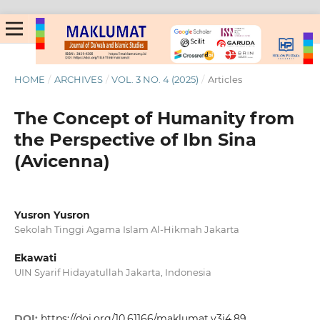
HOME
/
ARCHIVES
/
VOL. 3 NO. 4 (2025)
/
Articles
The Concept of Humanity from
the Perspective of Ibn Sina
(Avicenna)
Yusron Yusron
Sekolah Tinggi Agama Islam Al-Hikmah Jakarta
Ekawati
UIN Syarif Hidayatullah Jakarta, Indonesia
DOI:
https://doi.org/10.61166/maklumat.v3i4.89